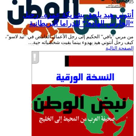
هيد
2026/06/05
يلحق
بشريكة
أنتوني هيد يلحق بشريكة عمره.. رحيل
عمره..
“الحارس الهادئ” للدراما البريطانية
رحيل
“الحارس
الهادئ”
من مربي “بافي” الحكيم إلى رجل الأعمال الغامض في “تيد لاسو”،
للدراما
كيف رحل أنتوني هيد بهدوء بينما بقيت شخصياته حية…
البريطانية
الصفحة التالية