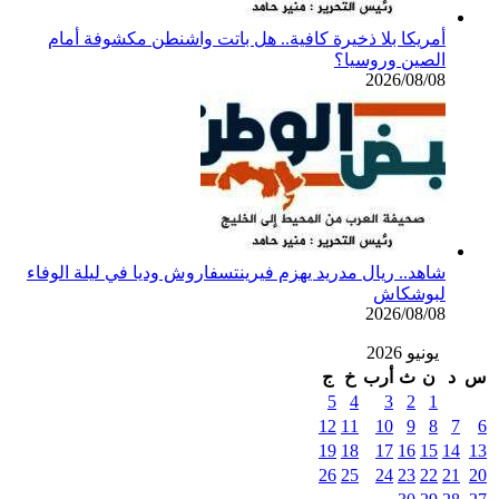
أمريكا بلا ذخيرة كافية.. هل باتت واشنطن مكشوفة أمام
الصين وروسيا؟
2026/08/08
شاهد.. ريال مدريد يهزم فيرينتسفاروش وديا في ليلة الوفاء
لبوشكاش
2026/08/08
يونيو 2026
س
د
ن
ث
أرب
خ
ج
5
4
3
2
1
12
11
10
9
8
7
6
19
18
17
16
15
14
13
26
25
24
23
22
21
20