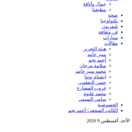
جمال وأناقة
مطبخنا
صحة
تكنولوجيا
تليفزيون
فن وثقافة
سيارات
مقالات
هيئة التحرير
منير حامد
أحمد نجم
سلامة مرجان
محمد منير حامد
ابتسام بونوا
حسن اليعقوبى
غروب المصارع
محمد عليوة
سامي التميمي
الخصوصية
الكاتب الصحفى/ أحمد نجم
الأحد, أغسطس 9 2026