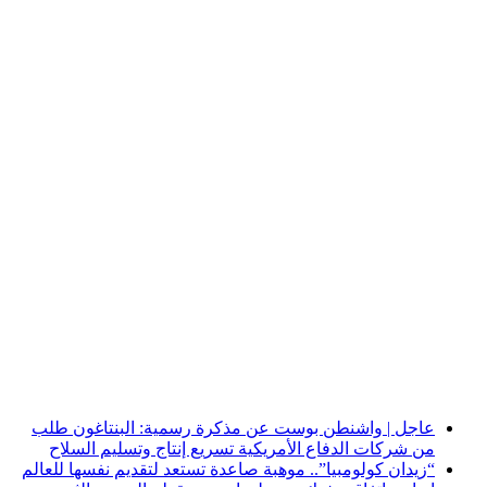
أخبار عاجلة
عاجل | واشنطن بوست عن مذكرة رسمية: البنتاغون طلب
من شركات الدفاع الأمريكية تسريع إنتاج وتسليم السلاح
“زيدان كولومبيا”.. موهبة صاعدة تستعد لتقديم نفسها للعالم