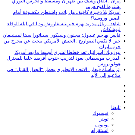
إيران.. اتفاق وشيك بين طهران ومسقط والحرس الثوري
يشترط لفتح هرمز
أمريكا بلا ذخيرة كافية.. هل باتت واشنطن مكشوفة أمام
الصين وروسيا؟
شاهد.. ريال مدريد يهزم فيرينتسفاروش وديا في ليلة الوفاء
لبوشكاش
فانس يهاجم عبدول: مجنون وسيكون سيناتورا سيئا لميشيغان
حين لا تكفي الصواريخ.. الجيش الأمريكي يبحث عن مخرج من
حرب إيران
نيوزويك: إسرائيل تعد خططا لشرق أوسط ما بعد أمريكا
المدرب موسيماني يعود لتدريب جنوب أفريقيا خلفا للمعتزل
هوغو بروس
إثر مأساة فيغار.. الاتحاد الإنجليزي يحظر “الجدار القاتل” في
ملاعبه إلى الأبد
بحث
إضافة
عن
مقال
عمود
تسجيل
عشوائي
جانبي
تابعنا
الدخول
فيسبوك
تويتر
يوتيوب
انستقرام