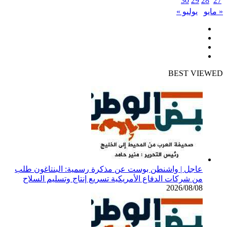
30
29
28
27
« مايو
يوليو »
فيسبوك
تويتر
يوتيوب
انستقرام
BEST VIEWED
عاجل | واشنطن بوست عن مذكرة رسمية: البنتاغون طلب
من شركات الدفاع الأمريكية تسريع إنتاج وتسليم السلاح
2026/08/08