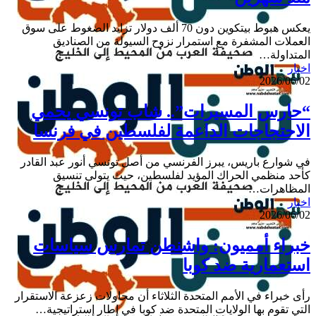
للمرة
الأولى
يعكس هبوط بيتكوين دون 70 ألف دولار تزايد الضغوط على سوق
منذ
العملات المشفرة مع استمرار نزوح السيولة من الصناديق
شهرين
المتداولة…
“حارس
اخبار
2026/06/02
المسيرات”..
شاب
تونسي
“حارس المسيرات”.. شاب تونسي يحمي
يحمي
الاحتجاجات الداعمة لفلسطين في فرنسا
الاحتجاجات
الداعمة
لفلسطين
في شوارع باريس، يبرز الفرنسي من أصل تونسي أنور عبد القادر
في
كأحد منظمي الحراك المؤيد لفلسطين، حيث يتولى تنسيق
فرنسا
المظاهرات…
خبراء
اخبار
أمميون:
2026/06/02
واشنطن
تمارس
خبراء أمميون: واشنطن تمارس سياسات
سياسات
استعمارية ضد كوبا
استعمارية
ضد
كوبا
رأى خبراء في الأمم المتحدة الثلاثاء أن محاولات زعزعة الاستقرار
التي تقوم بها الولايات المتحدة ضد كوبا في إطار إستراتيجية…