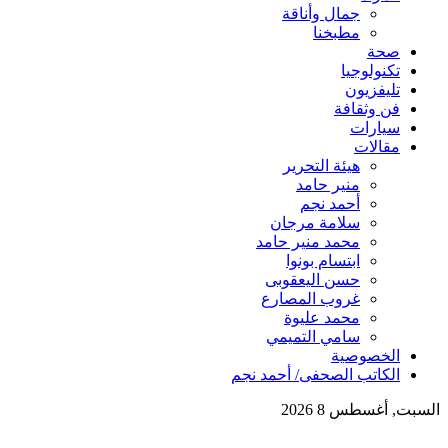
جمال وأناقة
مطبخنا
صحة
تكنولوجيا
تليفزيون
فن وثقافة
سيارات
مقالات
هيئة التحرير
منير حامد
أحمد نجم
سلامة مرجان
محمد منير حامد
ابتسام بونوا
حسن اليعقوبى
غروب المصارع
محمد عليوة
سامي التميمي
الخصوصية
الكاتب الصحفى/ أحمد نجم
السبت, أغسطس 8 2026