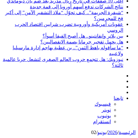
أغلى 10 صفقات في تاريخ ريال مدريد بعد ضم يان ديوماندي
نتائج الشركات تدفع أسهم أوروبا إلى قمة جديدة
“شيفرة الجريمة”.. كيف تحوّل “ملاذ التشفير الآمن” إلى أكبر
فخ للمجرمين؟
عقوبات أمريكية وأوروبية تضرب شرايين اقتصاد الحرب
الروسي
بين بلاتر وإنفانتينو.. هل أصبح الفيفا أسوأ؟
هل يحمل تفجير جرمانا بصمة الانفصاليين؟
“ما سأقوله باهظ الثمن”.. بن عطية يهاجم إدارة مارسيليا
ولاعبيه
نيوزويك: هل تتجمع حروب العالم الصغرى لتشعل حربا عالمية
ثالثة؟
بحث
إضافة
عن
مقال
عمود
تسجيل
عشوائي
جانبي
تابعنا
الدخول
فيسبوك
تويتر
يوتيوب
انستقرام
الرئيسية
/
2026
/
يونيو
/
02