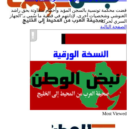
قضية
“الجهاز
قضت محكمة تونسية بالسجن المؤبد وأحكام متفاوتة بحق راشد
السري”
الغنوشي وشخصيات أخرى، لإدانتهم في قضية ما سُمي بـ”الجهاز
لحركة
السري لحركة…
النهضة
الصفحة التالية
Most Viewed