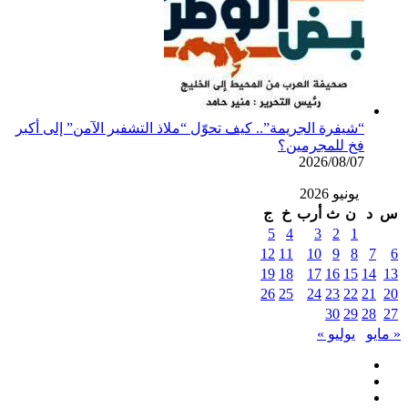
“شيفرة الجريمة”.. كيف تحوّل “ملاذ التشفير الآمن” إلى أكبر
فخ للمجرمين؟
2026/08/07
يونيو 2026
س
د
ن
ث
أرب
خ
ج
5
4
3
2
1
12
11
10
9
8
7
6
19
18
17
16
15
14
13
26
25
24
23
22
21
20
30
29
28
27
« مايو
يوليو »
فيسبوك
تويتر
يوتيوب