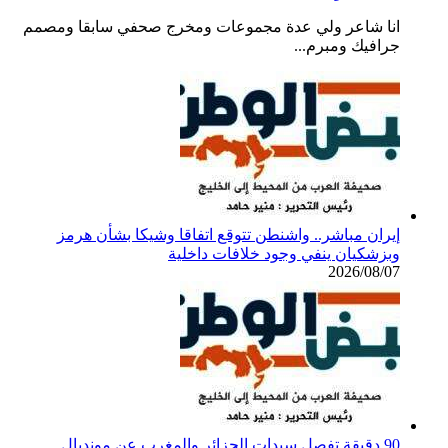
انا شاعر ولي عدة مجموعات ومخرج صحفي سابقا ومصمم
جرافيك ومبرم...
إيران مباشر.. واشنطن تتوقع اتفاقا وشيكا بشأن هرمز
وبزشكيان ينفي وجود خلافات داخلية
2026/08/07
90 دقيقة تفصل سيدات الجزائر والمغرب عن مونديال