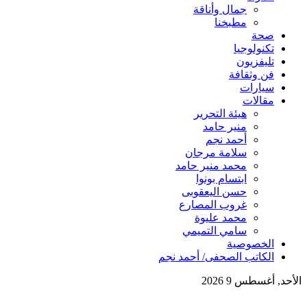
جمال وأناقة
مطبخنا
صحة
تكنولوجيا
تليفزيون
فن وثقافة
سيارات
مقالات
هيئة التحرير
منير حامد
أحمد نجم
سلامة مرجان
محمد منير حامد
ابتسام بونوا
حسن اليعقوبى
غروب المصارع
محمد عليوة
سامي التميمي
الخصوصية
الكاتب الصحفى/ أحمد نجم
حد, أغسطس 9 2026
بار عاجلة