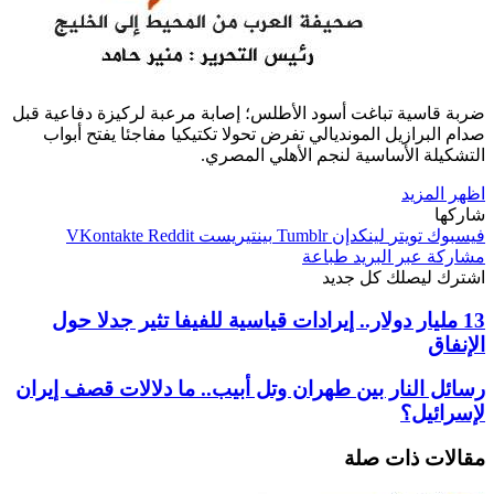
بة قاسية تباغت أسود الأطلس؛ إصابة مرعبة لركيزة دفاعية قبل
ام البرازيل المونديالي تفرض تحولا تكتيكيا مفاجئا يفتح أبواب
تشكيلة الأساسية لنجم الأهلي المصري.
هر المزيد
ركها
سبوك
تويتر
لينكدإن
بينتيريست
اركة عبر البريد
طباعة
ترك ليصلك كل جديد
13 مليار دولار.. إيرادات قياسية للفيفا تثير جدلا حول
إنفاق
ائل النار بين طهران وتل أبيب.. ما دلالات قصف إيران
سرائيل؟
الات ذات صلة