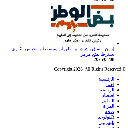
إيران.. اتفاق وشيك بين طهران ومسقط والحرس الثوري
يشترط لفتح هرمز
2026/08/08
© Copy
الرئيسية
اخبار
الرياضة
اقتصاد
التعليم
المرأة
صحة
تكنولوجيا
تليفزيون
فن وثقافة