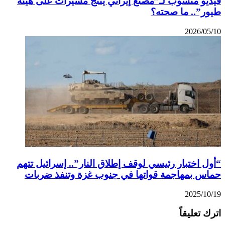
ديو منسوب لـ”مصنع إيراني ينتج مسيّرات على هيئة
ور”.. ما صحته؟
2026/05/
ول اختبار رئيسي لوقف إطلاق النار”.. إسرائيل تتهم
اس بمهاجمة قواتها في جنوب غزة وتنفذ ضربات
2025/10/
رك تعليقاً