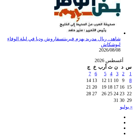
شاهد.. ريال مدريد يهزم فيرينتسفاروش وديا في ليلة الوفاء
لبوشكاش
2026/08/08
أغسطس 2026
د
ن
ث
أرب
خ
ج
7
6
5
4
3
2
14
13
12
11
10
9
21
20
19
18
17
16
28
27
26
25
24
23
31
30
وليو
فيسبوك
تويتر
يوتيوب
انستقرام