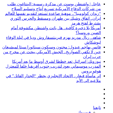
عاجل | واشنطن بوست عن مذكرة رسمية: البنتاغون طلب
من شركات الدفاع الأمريكية تسريع إنتاج وتسليم السلاح
“زيدان كولومبيا”.. موهبة صاعدة تستعد لتقديم نفسها للعالم
إيران.. اتفاق وشيك بين طهران ومسقط والحرس الثوري
يشترط لفتح هرمز
أمريكا بلا ذخيرة كافية.. هل باتت واشنطن مكشوفة أمام
الصين وروسيا؟
شاهد.. ريال مدريد يهزم فيرينتسفاروش وديا في ليلة الوفاء
لبوشكاش
فانس يهاجم عبدول: مجنون وسيكون سيناتورا سيئا لميشيغان
حين لا تكفي الصواريخ.. الجيش الأمريكي يبحث عن مخرج من
حرب إيران
نيوزويك: إسرائيل تعد خططا لشرق أوسط ما بعد أمريكا
المدرب موسيماني يعود لتدريب جنوب أفريقيا خلفا للمعتزل
هوغو بروس
إثر مأساة فيغار.. الاتحاد الإنجليزي يحظر “الجدار القاتل” في
ملاعبه إلى الأبد
بحث
إضافة
عن
مقال
عمود
تسجيل
عشوائي
جانبي
تابعنا
الدخول
فيسبوك