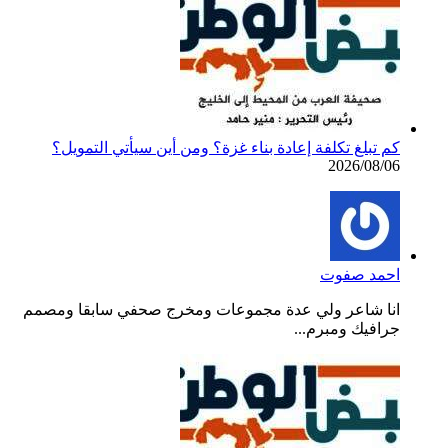
كم تبلغ تكلفة إعادة بناء غزة؟ ومن أين سيأتي التمويل؟
2026/08/06
احمد صفوت
انا شاعر ولي عدة مجموعات ومخرج صحفي سابقا ومصمم
جرافيك ومبرم...