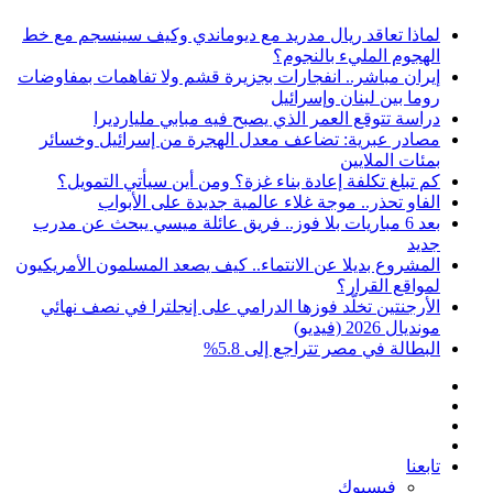
لماذا تعاقد ريال مدريد مع ديوماندي وكيف سينسجم مع خط
الهجوم المليء بالنجوم؟
إيران مباشر.. انفجارات بجزيرة قشم ولا تفاهمات بمفاوضات
روما بين لبنان وإسرائيل
دراسة تتوقع العمر الذي يصبح فيه مبابي مليارديرا
مصادر عبرية: تضاعف معدل الهجرة من إسرائيل وخسائر
بمئات الملايين
كم تبلغ تكلفة إعادة بناء غزة؟ ومن أين سيأتي التمويل؟
الفاو تحذر.. موجة غلاء عالمية جديدة على الأبواب
بعد 6 مباريات بلا فوز.. فريق عائلة ميسي يبحث عن مدرب
جديد
المشروع بديلا عن الانتماء.. كيف يصعد المسلمون الأمريكيون
لمواقع القرار؟
الأرجنتين تخلّد فوزها الدرامي على إنجلترا في نصف نهائي
مونديال 2026 (فيديو)
البطالة في مصر تتراجع إلى 5.8%
بحث
إضافة
عن
مقال
عمود
تسجيل
عشوائي
جانبي
تابعنا
الدخول
فيسبوك