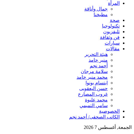
المرأة
جمال وأناقة
مطبخنا
صحة
تكنولوجيا
تليفزيون
فن وثقافة
سيارات
مقالات
هيئة التحرير
منير حامد
أحمد نجم
سلامة مرجان
محمد منير حامد
ابتسام بونوا
حسن اليعقوبى
غروب المصارع
محمد عليوة
سامي التميمي
الخصوصية
الكاتب الصحفى/ أحمد نجم
الجمعة, أغسطس 7 2026
أخبار عاجلة